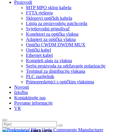
Proizvodi
MTP MPO sklop kabela
FTTA rješenja
Sklopovi optičkih kabela
Linija za proizvodnju patchcorda
Svjetlovodni prigušivač
Konektori za optička vlakna
Adapteri za optička vlakna
Optički CWDM DWDM MUX
Optički kabel
Ethernet kabel
Kompleti alata za vlakna
Serija proizvoda za održavanje polarizacije
Terminal za distribuciju vlakana
PLC razdjelnik
Primopredajnici s optičkim vlaknima
Novosti
Izložba
Kontaktirajte nas
Povratne informacije
VR
PROFESSIONAL
FIBER OPTIC