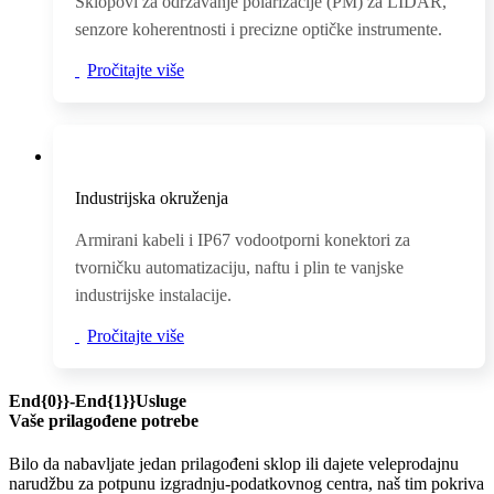
Sklopovi za održavanje polarizacije (PM) za LIDAR,
senzore koherentnosti i precizne optičke instrumente.
Pročitajte više
Industrijska okruženja
Armirani kabeli i IP67 vodootporni konektori za
tvorničku automatizaciju, naftu i plin te vanjske
industrijske instalacije.
Pročitajte više
End{0}}-End{1}}Usluge
Vaše prilagođene potrebe
Bilo da nabavljate jedan prilagođeni sklop ili dajete veleprodajnu
narudžbu za potpunu izgradnju-podatkovnog centra, naš tim pokriva