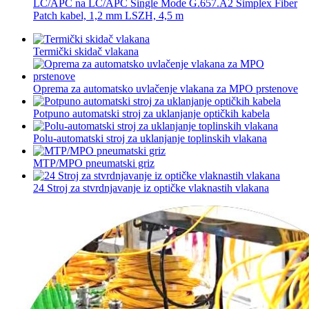
LC/APC na LC/APC Single Mode G.657.A2 Simplex Fiber
Patch kabel, 1,2 mm LSZH, 4,5 m
Termički skidač vlakana
Oprema za automatsko uvlačenje vlakana za MPO prstenove
Potpuno automatski stroj za uklanjanje optičkih kabela
Polu-automatski stroj za uklanjanje toplinskih vlakana
MTP/MPO pneumatski griz
24 Stroj za stvrdnjavanje iz optičke vlaknastih vlakana