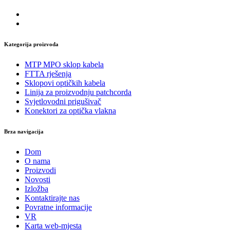
Kategorija proizvoda
MTP MPO sklop kabela
FTTA rješenja
Sklopovi optičkih kabela
Linija za proizvodnju patchcorda
Svjetlovodni prigušivač
Konektori za optička vlakna
Brza navigacija
Dom
O nama
Proizvodi
Novosti
Izložba
Kontaktirajte nas
Povratne informacije
VR
Karta web-mjesta