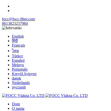
focc@focc-fiber.com
8613823237984
hrvatski
English
हिंदी
Français
ไทย
Türkçe
Español
Melayu
Português
Kreyòl Ayisyen
dansk
Nederlands
русский
Dom
O nama