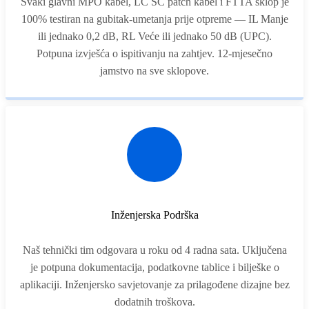
Svaki glavni MPO kabel, LC SC patch kabel i FTTA sklop je
100% testiran na gubitak-umetanja prije otpreme — IL Manje
ili jednako 0,2 dB, RL Veće ili jednako 50 dB (UPC).
Potpuna izvješća o ispitivanju na zahtjev. 12-mjesečno
jamstvo na sve sklopove.
Inženjerska Podrška
Naš tehnički tim odgovara u roku od 4 radna sata. Uključena
je potpuna dokumentacija, podatkovne tablice i bilješke o
aplikaciji. Inženjersko savjetovanje za prilagođene dizajne bez
dodatnih troškova.