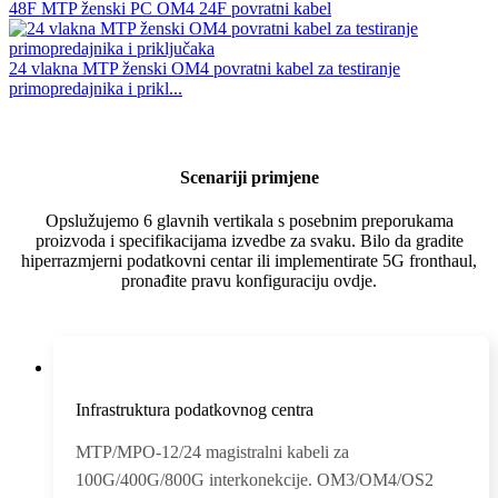
48F MTP ženski PC OM4 24F povratni kabel
24 vlakna MTP ženski OM4 povratni kabel za testiranje
primopredajnika i prikl...
Scenariji primjene
Opslužujemo 6 glavnih vertikala s posebnim preporukama
proizvoda i specifikacijama izvedbe za svaku. Bilo da gradite
hiperrazmjerni podatkovni centar ili implementirate 5G fronthaul,
pronađite pravu konfiguraciju ovdje.
Infrastruktura podatkovnog centra
MTP/MPO-12/24 magistralni kabeli za
100G/400G/800G interkonekcije. OM3/OM4/OS2