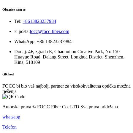
Obratite nam se
Tel:
+8613823237984
E-pošta:
focc@focc-fiber.com
WhatsApp: +86 13823237984
Dodaj: 4F, ​​zgrada E, Chaohuilou Creative Park, No.150
Huayue Road, Dalang Street, Longhua District, Shenzhen,
Kina, 518109
QR kod
FOCC bi bio vaš najbolji partner za visokokvalitetna optička mrežna
rješenja
Autorska prava © FOCC Fiber Co. LTD Sva prava pridržana.
whatsapp
Telefon