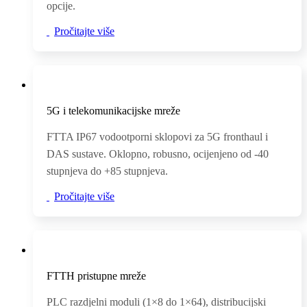
opcije.
Pročitajte više
5G i telekomunikacijske mreže
FTTA IP67 vodootporni sklopovi za 5G fronthaul i
DAS sustave. Oklopno, robusno, ocijenjeno od -40
stupnjeva do +85 stupnjeva.
Pročitajte više
FTTH pristupne mreže
PLC razdjelni moduli (1×8 do 1×64), distribucijski