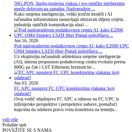
50G-PON, šuplja-jezgrena vlakna i sve-optičke inteligentne
mreže dobivaju na zamahu: Nadogradnje ...
Kako umjetna inteligencija, veliki jezični modeli i AI
računalna infrastruktura nastavljaju ubrzavati diljem svijeta,
industrija optičkih komunikacija ulazi ...
Jun 16, 2026
Pod nadogradnjom podatkovnog centra AI, kako E2000 UPC
OM4 Simplex LSZH fiber Pigtail poboljšava ...
Uz eksploziju računalnih arhitektura umjetne inteligencije
(AI), interna propusnost podatkovnog centra evoluira prema
800G pa čak i 1,6T Ethernetu brzinom be...
Jun 03, 2026
FC APC nasuprot FC UPC konektorima vlakana: koji
odabrati?
Ovaj vodič objašnjava FC APC u odnosu na FC UPC iz
inženjerske perspektive i perspektive nabave, pomažući
kupcima da odaberu pravu vrstu konektora na temelju...
vidi više
Pošaljite upit
POVEŽITE SE S NAMA