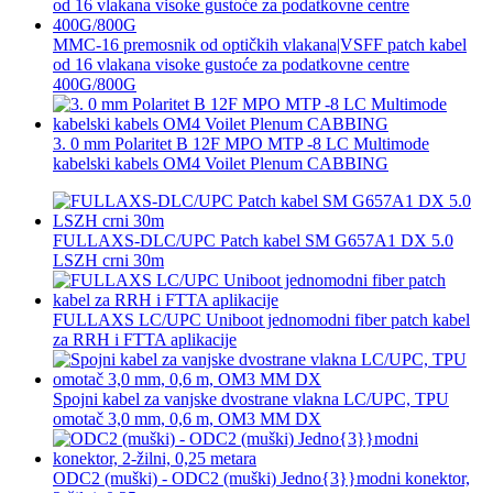
MMC-16 premosnik od optičkih vlakana|VSFF patch kabel
od 16 vlakana visoke gustoće za podatkovne centre
400G/800G
3. 0 mm Polaritet B 12F MPO MTP -8 LC Multimode
kabelski kabels OM4 Voilet Plenum CABBING
FULLAXS-DLC/UPC Patch kabel SM G657A1 DX 5.0
LSZH crni 30m
FULLAXS LC/UPC Uniboot jednomodni fiber patch kabel
za RRH i FTTA aplikacije
Spojni kabel za vanjske dvostrane vlakna LC/UPC, TPU
omotač 3,0 mm, 0,6 m, OM3 MM DX
ODC2 (muški) - ODC2 (muški) Jedno{3}}modni konektor,